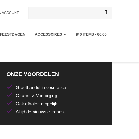
Zoeken
N ACCOUNT
FEESTDAGEN
ACCESSOIRES
0 ITEMS
€0.00
naar:
ONZE VOORDELEN
Groothandel in cosmetica
Geuren & Verzorging
Ook afhalen mogelijk
Altijd de nieuwste trends