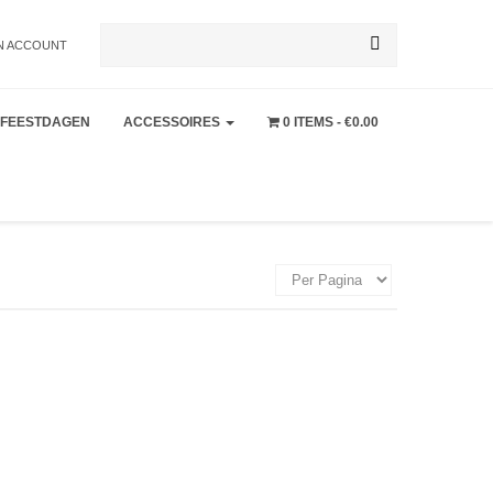
Zoeken
N ACCOUNT
FEESTDAGEN
ACCESSOIRES
0 ITEMS
€0.00
naar: