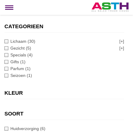
MIJN ACCOUNT
Toggle
navigation
CATEGORIEEN
Lichaam
(30)
[+]
Gezicht
(5)
[+]
Specials
(4)
Gifts
(1)
Parfum
(1)
Seizoen
(1)
KLEUR
SOORT
Huidverzorging
(6)