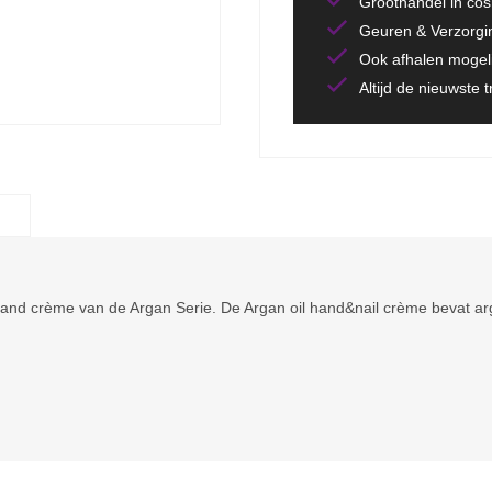
Groothandel in co
Geuren & Verzorgi
Ook afhalen mogeli
Altijd de nieuwste 
nd crème van de Argan Serie. De Argan oil hand&nail crème bevat arga