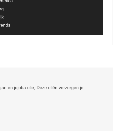
smetica
ng
jk
trends
n en jojoba olie, Deze oliën verzorgen je