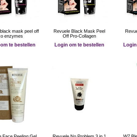
black mask peel off
Revuele Black Mask Peel
Revue
co enzymes
Off Pro-Collagen
om te bestellen
Login om te bestellen
Login
 Face Peeling Gel
Revuele No Problem 3 in 1
W7 Ble