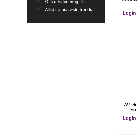
Ook afhalen mogelijk
Altijd de nieuwste trends
Login 
W7 Get
en
Login 