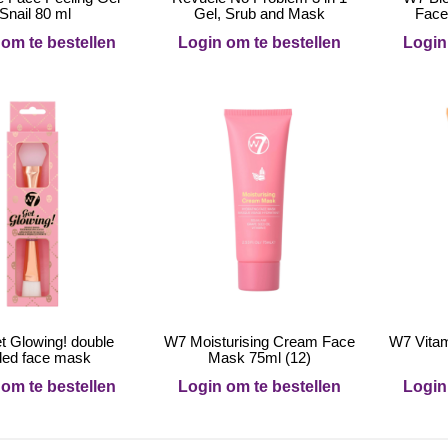
Snail 80 ml
Gel, Srub and Mask
Face
om te bestellen
Login om te bestellen
Login
 Glowing! double
W7 Moisturising Cream Face
W7 Vita
ded face mask
Mask 75ml (12)
om te bestellen
Login om te bestellen
Login