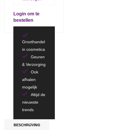
Login om te
bestellen
Groothandel
in cosmetica
Geuren
& Verzorging
Ook
afhalen
mogelijk
Altijd de
nieuwste
trends
BESCHRIJVING