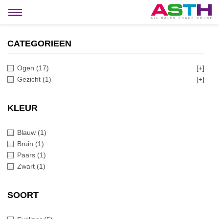
MIJN ACCOUNT
Toggle
navigation
CATEGORIEEN
Ogen
(17)
[+]
Gezicht
(1)
[+]
KLEUR
Blauw
(1)
Bruin
(1)
Paars
(1)
Zwart
(1)
SOORT