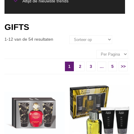
Altijd de nieuwste trends
GIFTS
1-12 van de 54 resultaten
1
2
3
…
5
>>