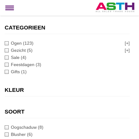
MIJN ACCOUNT
Toggle
navigation
CATEGORIEEN
Ogen
(123)
[+]
Gezicht
(5)
[+]
Sale
(4)
Feestdagen
(3)
Gifts
(1)
KLEUR
SOORT
Oogschaduw
(8)
Blusher
(6)