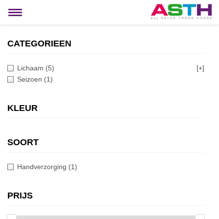
MIJN ACCOUNT
Toggle
navigation
CATEGORIEEN
Lichaam
(5)
[+]
Seizoen
(1)
KLEUR
SOORT
Handverzorging
(1)
PRIJS