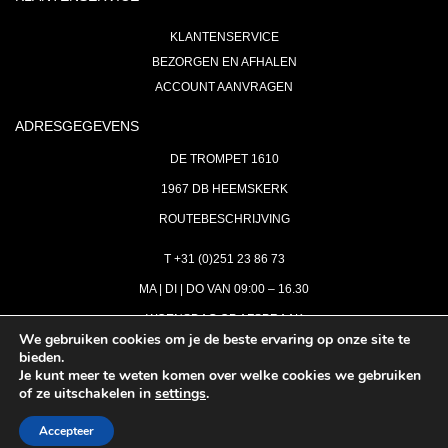
KLANTENSERVICE
BEZORGEN EN AFHALEN
ACCOUNT AANVRAGEN
ADRESGEGEVENS
DE TROMPET 1610
1967 DB HEEMSKERK
ROUTEBESCHRIJVING
T +31 (0)251 23 86 73
MA | DI | DO VAN 09:00 – 16.30
WOENSDAG OP AFSPRAAK
We gebruiken cookies om je de beste ervaring op onze site te
bieden.
VRIJDAG GESLOTEN
Je kunt meer te weten komen over welke cookies we gebruiken
INFO@ASTH.NL
of ze uitschakelen in
settings
.
Accepteer