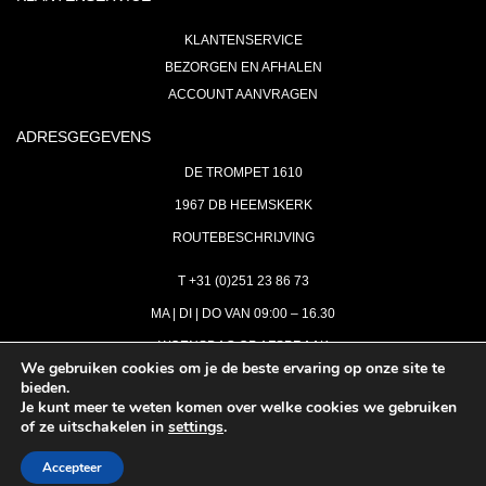
KLANTENSERVICE
BEZORGEN EN AFHALEN
ACCOUNT AANVRAGEN
ADRESGEGEVENS
DE TROMPET 1610
1967 DB HEEMSKERK
ROUTEBESCHRIJVING
T +31 (0)251 23 86 73
MA | DI | DO VAN 09:00 – 16.30
WOENSDAG OP AFSPRAAK
We gebruiken cookies om je de beste ervaring op onze site te
bieden.
VRIJDAG GESLOTEN
Je kunt meer te weten komen over welke cookies we gebruiken
INFO@ASTH.NL
of ze uitschakelen in
settings
.
Accepteer