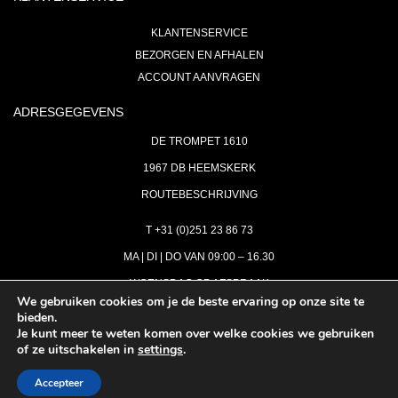
KLANTENSERVICE
BEZORGEN EN AFHALEN
ACCOUNT AANVRAGEN
ADRESGEGEVENS
DE TROMPET 1610
1967 DB HEEMSKERK
ROUTEBESCHRIJVING
T +31 (0)251 23 86 73
MA | DI | DO VAN 09:00 – 16.30
WOENSDAG OP AFSPRAAK
We gebruiken cookies om je de beste ervaring op onze site te
bieden.
VRIJDAG GESLOTEN
Je kunt meer te weten komen over welke cookies we gebruiken
INFO@ASTH.NL
of ze uitschakelen in
settings
.
Accepteer