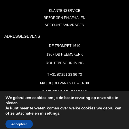
KLANTENSERVICE
BEZORGEN EN AFHALEN
ACCOUNT AANVRAGEN
ADRESGEGEVENS
DE TROMPET 1610
1967 DB HEEMSKERK
ROUTEBESCHRIJVING
T +31 (0)251 23 86 73
MA | DI | DO VAN 09:00 – 16.30
WOENSDAG OP AFSPRAAK
We gebruiken cookies om je de beste ervaring op onze site te
bieden.
VRIJDAG GESLOTEN
Je kunt meer te weten komen over welke cookies we gebruiken
INFO@ASTH.NL
of ze uitschakelen in
settings
.
Accepteer