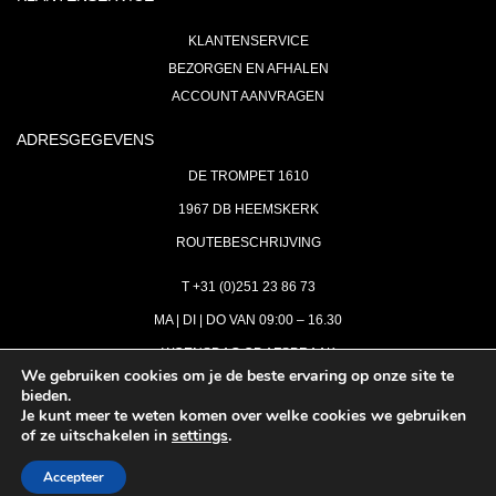
KLANTENSERVICE
BEZORGEN EN AFHALEN
ACCOUNT AANVRAGEN
ADRESGEGEVENS
DE TROMPET 1610
1967 DB HEEMSKERK
ROUTEBESCHRIJVING
T +31 (0)251 23 86 73
MA | DI | DO VAN 09:00 – 16.30
WOENSDAG OP AFSPRAAK
We gebruiken cookies om je de beste ervaring op onze site te
bieden.
VRIJDAG GESLOTEN
Je kunt meer te weten komen over welke cookies we gebruiken
INFO@ASTH.NL
of ze uitschakelen in
settings
.
Accepteer