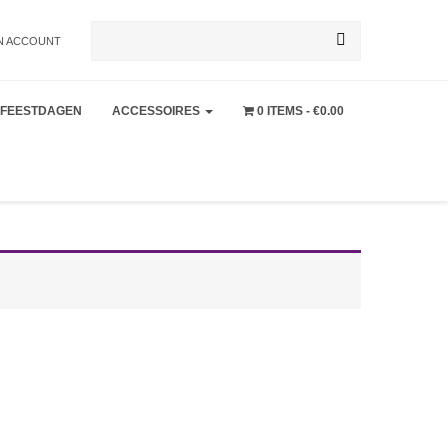
Zoeken
N ACCOUNT
FEESTDAGEN
ACCESSOIRES
0 ITEMS
€0.00
naar: