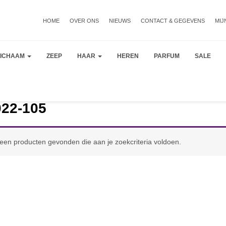
HOME
OVER ONS
NIEUWS
CONTACT & GEGEVENS
MIJ
LICHAAM
ZEEP
HAAR
HEREN
PARFUM
SALE
022-105
een producten gevonden die aan je zoekcriteria voldoen.