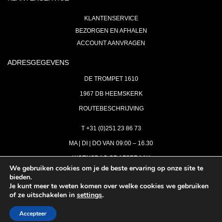
KLANTENSERVICE
BEZORGEN EN AFHALEN
ACCOUNT AANVRAGEN
ADRESGEGEVENS
DE TROMPET 1610
1967 DB HEEMSKERK
ROUTEBESCHRIJVING
T +31 (0)251 23 86 73
MA | DI | DO VAN 09:00 – 16.30
WOENSDAG OP AFSPRAAK
We gebruiken cookies om je de beste ervaring op onze site te
bieden.
VRIJDAG GESLOTEN
Je kunt meer te weten komen over welke cookies we gebruiken
INFO@ASTH.NL
of ze uitschakelen in
settings
.
Accepteer