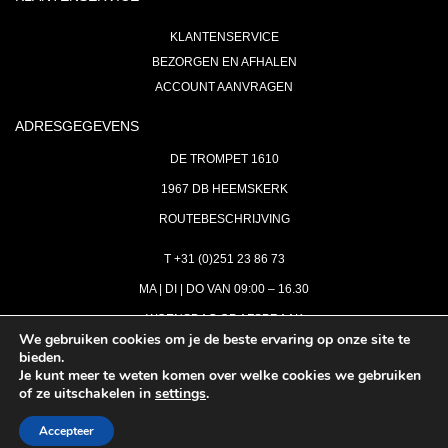
KLANTENSERVICE
BEZORGEN EN AFHALEN
ACCOUNT AANVRAGEN
ADRESGEGEVENS
DE TROMPET 1610
1967 DB HEEMSKERK
ROUTEBESCHRIJVING
T +31 (0)251 23 86 73
MA | DI | DO VAN 09:00 – 16.30
WOENSDAG OP AFSPRAAK
We gebruiken cookies om je de beste ervaring op onze site te
bieden.
VRIJDAG GESLOTEN
Je kunt meer te weten komen over welke cookies we gebruiken
INFO@ASTH.NL
of ze uitschakelen in
settings
.
Accepteer