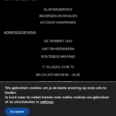
KLANTENSERVICE
BEZORGEN EN AFHALEN
ACCOUNT AANVRAGEN
ADRESGEGEVENS
DE TROMPET 1610
1967 DB HEEMSKERK
ROUTEBESCHRIJVING
T +31 (0)251 23 86 73
MA | DI | DO VAN 09:00 – 16.30
WOENSDAG OP AFSPRAAK
We gebruiken cookies om je de beste ervaring op onze site te
bieden.
VRIJDAG GESLOTEN
Je kunt meer te weten komen over welke cookies we gebruiken
INFO@ASTH.NL
of ze uitschakelen in
settings
.
Accepteer