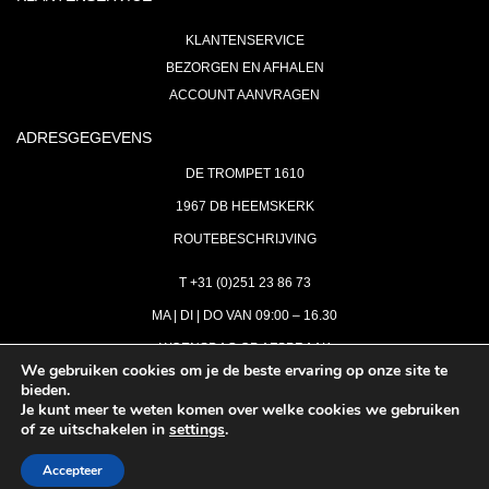
KLANTENSERVICE
BEZORGEN EN AFHALEN
ACCOUNT AANVRAGEN
ADRESGEGEVENS
DE TROMPET 1610
1967 DB HEEMSKERK
ROUTEBESCHRIJVING
T +31 (0)251 23 86 73
MA | DI | DO VAN 09:00 – 16.30
WOENSDAG OP AFSPRAAK
We gebruiken cookies om je de beste ervaring op onze site te
bieden.
VRIJDAG GESLOTEN
Je kunt meer te weten komen over welke cookies we gebruiken
INFO@ASTH.NL
of ze uitschakelen in
settings
.
Accepteer