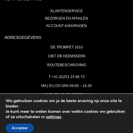
KLANTENSERVICE
BEZORGEN EN AFHALEN
ACCOUNT AANVRAGEN
ADRESGEGEVENS
DE TROMPET 1610
1967 DB HEEMSKERK
ROUTEBESCHRIJVING
T +31 (0)251 23 86 73
MA | DI | DO VAN 09:00 – 16.30
WOENSDAG OP AFSPRAAK
We gebruiken cookies om je de beste ervaring op onze site te
bieden.
VRIJDAG GESLOTEN
Je kunt meer te weten komen over welke cookies we gebruiken
INFO@ASTH.NL
of ze uitschakelen in
settings
.
Accepteer