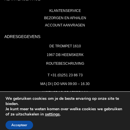
KLANTENSERVICE
BEZORGEN EN AFHALEN
ACCOUNT AANVRAGEN
ADRESGEGEVENS
DE TROMPET 1610
1967 DB HEEMSKERK
ROUTEBESCHRIJVING
T +31 (0)251 23 86 73
MA | DI | DO VAN 09:00 – 16.30
WOENSDAG OP AFSPRAAK
We gebruiken cookies om je de beste ervaring op onze site te
bieden.
VRIJDAG GESLOTEN
Je kunt meer te weten komen over welke cookies we gebruiken
INFO@ASTH.NL
of ze uitschakelen in
settings
.
Accepteer