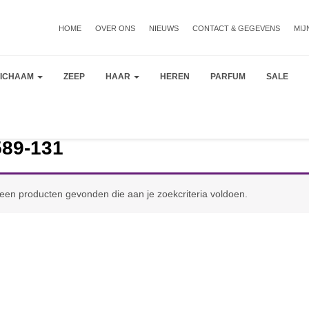
HOME
OVER ONS
NIEUWS
CONTACT & GEGEVENS
MIJ
LICHAAM
ZEEP
HAAR
HEREN
PARFUM
SALE
589-131
een producten gevonden die aan je zoekcriteria voldoen.