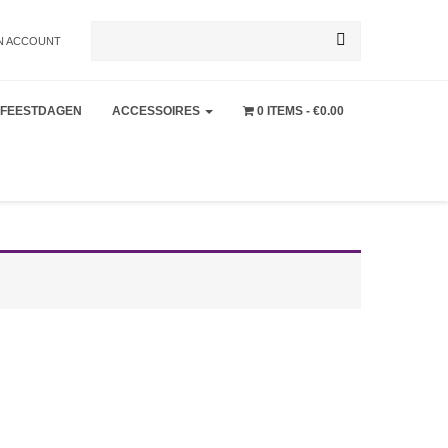
Zoeken
N ACCOUNT
FEESTDAGEN
ACCESSOIRES
0 ITEMS
€0.00
naar: