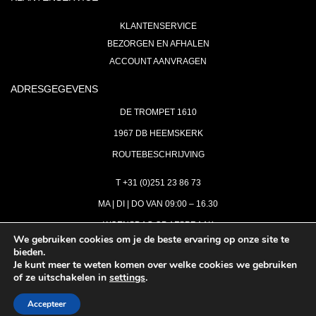
KLANTENSERVICE
BEZORGEN EN AFHALEN
ACCOUNT AANVRAGEN
ADRESGEGEVENS
DE TROMPET 1610
1967 DB HEEMSKERK
ROUTEBESCHRIJVING
T +31 (0)251 23 86 73
MA | DI | DO VAN 09:00 – 16.30
WOENSDAG OP AFSPRAAK
We gebruiken cookies om je de beste ervaring op onze site te
bieden.
VRIJDAG GESLOTEN
Je kunt meer te weten komen over welke cookies we gebruiken
INFO@ASTH.NL
of ze uitschakelen in
settings
.
Accepteer