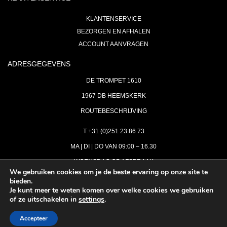
KLANTENSERVICE
BEZORGEN EN AFHALEN
ACCOUNT AANVRAGEN
ADRESGEGEVENS
DE TROMPET 1610
1967 DB HEEMSKERK
ROUTEBESCHRIJVING
T +31 (0)251 23 86 73
MA | DI | DO VAN 09:00 – 16.30
WOENSDAG OP AFSPRAAK
We gebruiken cookies om je de beste ervaring op onze site te
bieden.
VRIJDAG GESLOTEN
Je kunt meer te weten komen over welke cookies we gebruiken
INFO@ASTH.NL
of ze uitschakelen in
settings
.
Accepteer