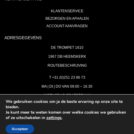
KLANTENSERVICE
BEZORGEN EN AFHALEN
ACCOUNT AANVRAGEN
ADRESGEGEVENS
DE TROMPET 1610
1967 DB HEEMSKERK
ROUTEBESCHRIJVING
T +31 (0)251 23 86 73
MA | DI | DO VAN 09:00 – 16.30
WOENSDAG OP AFSPRAAK
We gebruiken cookies om je de beste ervaring op onze site te
bieden.
VRIJDAG GESLOTEN
Je kunt meer te weten komen over welke cookies we gebruiken
INFO@ASTH.NL
of ze uitschakelen in
settings
.
Accepteer