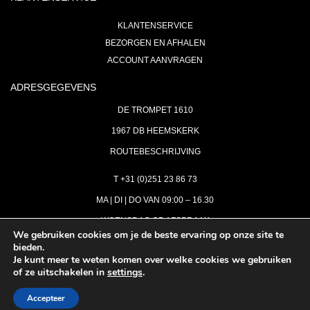
KLANTENSERVICE
BEZORGEN EN AFHALEN
ACCOUNT AANVRAGEN
ADRESGEGEVENS
DE TROMPET 1610
1967 DB HEEMSKERK
ROUTEBESCHRIJVING
T +31 (0)251 23 86 73
MA | DI | DO VAN 09:00 – 16.30
WOENSDAG OP AFSPRAAK
We gebruiken cookies om je de beste ervaring op onze site te
bieden.
VRIJDAG GESLOTEN
Je kunt meer te weten komen over welke cookies we gebruiken
INFO@ASTH.NL
of ze uitschakelen in
settings
.
Accepteer