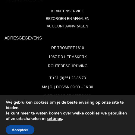
KLANTENSERVICE
BEZORGEN EN AFHALEN
ACCOUNT AANVRAGEN
ADRESGEGEVENS
DE TROMPET 1610
1967 DB HEEMSKERK
ROUTEBESCHRIJVING
T +31 (0)251 23 86 73
MA | DI | DO VAN 09:00 – 16.30
WOENSDAG OP AFSPRAAK
We gebruiken cookies om je de beste ervaring op onze site te
bieden.
VRIJDAG GESLOTEN
Je kunt meer te weten komen over welke cookies we gebruiken
INFO@ASTH.NL
of ze uitschakelen in
settings
.
Accepteer