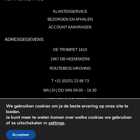
KLANTENSERVICE
BEZORGEN EN AFHALEN
ACCOUNT AANVRAGEN
ADRESGEGEVENS
DE TROMPET 1610
1967 DB HEEMSKERK
ROUTEBESCHRIJVING
T +31 (0)251 23 86 73
MA | DI | DO VAN 09:00 – 16.30
WOENSDAG OP AFSPRAAK
We gebruiken cookies om je de beste ervaring op onze site te
bieden.
VRIJDAG GESLOTEN
Je kunt meer te weten komen over welke cookies we gebruiken
INFO@ASTH.NL
of ze uitschakelen in
settings
.
Accepteer