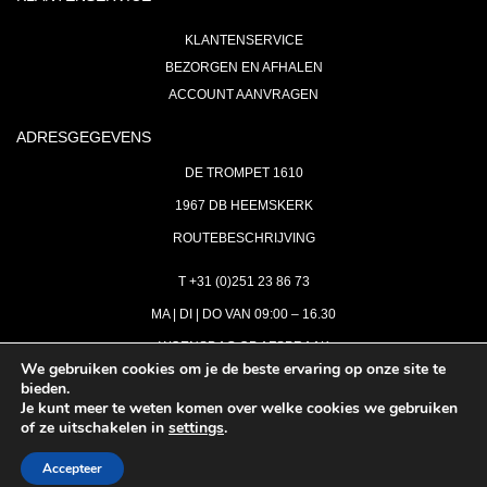
KLANTENSERVICE
BEZORGEN EN AFHALEN
ACCOUNT AANVRAGEN
ADRESGEGEVENS
DE TROMPET 1610
1967 DB HEEMSKERK
ROUTEBESCHRIJVING
T +31 (0)251 23 86 73
MA | DI | DO VAN 09:00 – 16.30
WOENSDAG OP AFSPRAAK
We gebruiken cookies om je de beste ervaring op onze site te
bieden.
VRIJDAG GESLOTEN
Je kunt meer te weten komen over welke cookies we gebruiken
INFO@ASTH.NL
of ze uitschakelen in
settings
.
Accepteer