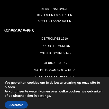
KLANTENSERVICE
BEZORGEN EN AFHALEN
ACCOUNT AANVRAGEN
ADRESGEGEVENS
DE TROMPET 1610
1967 DB HEEMSKERK
ROUTEBESCHRIJVING
T +31 (0)251 23 86 73
MA | DI | DO VAN 09:00 – 16.30
WOENSDAG OP AFSPRAAK
We gebruiken cookies om je de beste ervaring op onze site te
bieden.
VRIJDAG GESLOTEN
Je kunt meer te weten komen over welke cookies we gebruiken
INFO@ASTH.NL
of ze uitschakelen in
settings
.
Accepteer