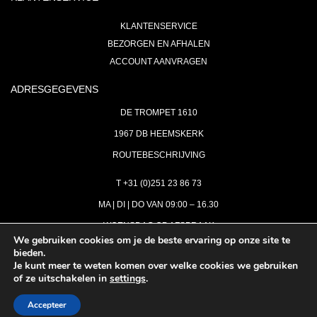
KLANTENSERVICE
BEZORGEN EN AFHALEN
ACCOUNT AANVRAGEN
ADRESGEGEVENS
DE TROMPET 1610
1967 DB HEEMSKERK
ROUTEBESCHRIJVING
T +31 (0)251 23 86 73
MA | DI | DO VAN 09:00 – 16.30
WOENSDAG OP AFSPRAAK
We gebruiken cookies om je de beste ervaring op onze site te
bieden.
VRIJDAG GESLOTEN
Je kunt meer te weten komen over welke cookies we gebruiken
INFO@ASTH.NL
of ze uitschakelen in
settings
.
Accepteer