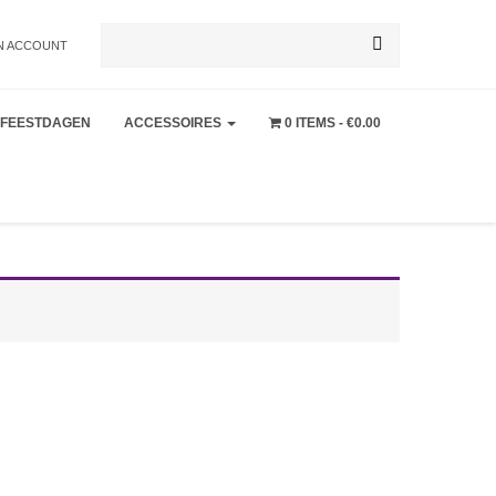
Zoeken
N ACCOUNT
FEESTDAGEN
ACCESSOIRES
0 ITEMS
€0.00
naar: