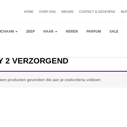
HOME
OVER ONS
NIEUWS
CONTACT & GEGEVENS
MIJ
LICHAAM
ZEEP
HAAR
HEREN
PARFUM
SALE
Y 2 VERZORGEND
een producten gevonden die aan je zoekcriteria voldoen.