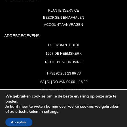
KLANTENSERVICE
BEZORGEN EN AFHALEN
ACCOUNT AANVRAGEN
ADRESGEGEVENS
DE TROMPET 1610
1967 DB HEEMSKERK
ROUTEBESCHRIJVING
T +31 (0)251 23 86 73
MA | DI | DO VAN 09:00 – 16.30
WOENSDAG OP AFSPRAAK
We gebruiken cookies om je de beste ervaring op onze site te
bieden.
VRIJDAG GESLOTEN
Je kunt meer te weten komen over welke cookies we gebruiken
INFO@ASTH.NL
of ze uitschakelen in
settings
.
Accepteer