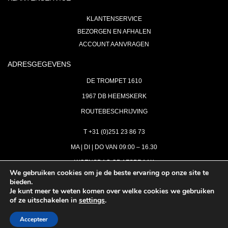
KLANTENSERVICE
BEZORGEN EN AFHALEN
ACCOUNT AANVRAGEN
ADRESGEGEVENS
DE TROMPET 1610
1967 DB HEEMSKERK
ROUTEBESCHRIJVING
T +31 (0)251 23 86 73
MA | DI | DO VAN 09:00 – 16.30
WOENSDAG OP AFSPRAAK
We gebruiken cookies om je de beste ervaring op onze site te
bieden.
VRIJDAG GESLOTEN
Je kunt meer te weten komen over welke cookies we gebruiken
INFO@ASTH.NL
of ze uitschakelen in
settings
.
Accepteer