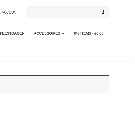
Zoeken
N ACCOUNT
FEESTDAGEN
ACCESSOIRES
0 ITEMS
€0.00
naar: