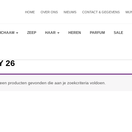
HOME
OVER ONS
NIEUWS
CONTACT & GEGEVENS
MIJ
LICHAAM
ZEEP
HAAR
HEREN
PARFUM
SALE
Y 26
een producten gevonden die aan je zoekcriteria voldoen.