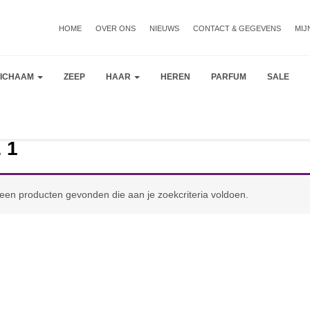
HOME
OVER ONS
NIEUWS
CONTACT & GEGEVENS
MIJ
LICHAAM
ZEEP
HAAR
HEREN
PARFUM
SALE
 1
een producten gevonden die aan je zoekcriteria voldoen.