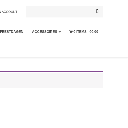
Zoeken
N ACCOUNT
FEESTDAGEN
ACCESSOIRES
0 ITEMS
€0.00
naar: