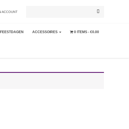
Zoeken
N ACCOUNT
FEESTDAGEN
ACCESSOIRES
0 ITEMS
€0.00
naar: