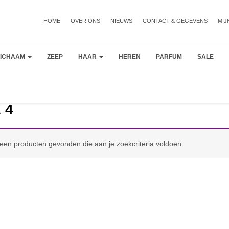
HOME
OVER ONS
NIEUWS
CONTACT & GEGEVENS
MIJ
LICHAAM
ZEEP
HAAR
HEREN
PARFUM
SALE
 4
een producten gevonden die aan je zoekcriteria voldoen.