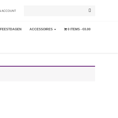
Zoeken
N ACCOUNT
FEESTDAGEN
ACCESSOIRES
0 ITEMS
€0.00
naar: