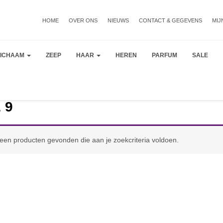
HOME
OVER ONS
NIEUWS
CONTACT & GEGEVENS
MIJ
LICHAAM
ZEEP
HAAR
HEREN
PARFUM
SALE
 9
een producten gevonden die aan je zoekcriteria voldoen.