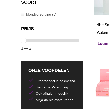
SOORT
Mondverzorging
(1)
Nice Sm
PRIJS
Waterm
Login 
1 — 2
ONZE VOORDELEN
Groothandel in cosmetica
Geuren & Verzorging
Ook afhalen mogelijk
Altijd de nieuwste trends