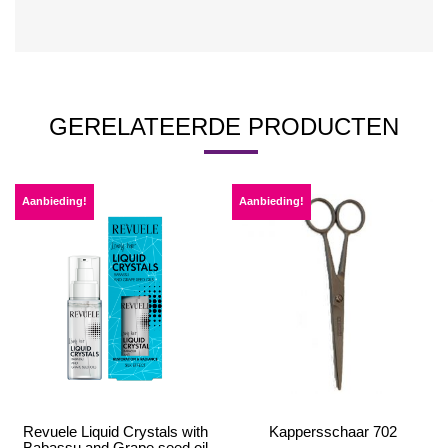
GERELATEERDE PRODUCTEN
Aanbieding!
Aanbieding!
Revuele Liquid Crystals with
Kappersschaar 702
Babassu and Grape seed oil