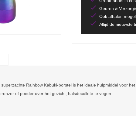
Groothandel in co
Geuren & Verzorgi
Ook afhalen mogeli
Altijd de nieuwste 
e superzachte Rainbow Kabuki-borstel is het ideale hulpmiddel voor h
ronzer of poeder over het gezicht, halsdecolleté te vegen.