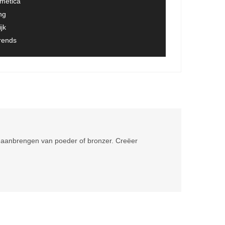
smetica
ng
jk
trends
et aanbrengen van poeder of bronzer. Creëer