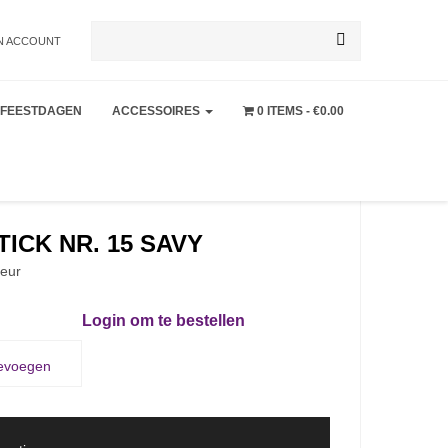
Zoeken
N ACCOUNT
FEESTDAGEN
ACCESSOIRES
0 ITEMS
€0.00
naar:
ICK NR. 15 SAVY
leur
Login om te bestellen
oevoegen