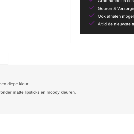
Groothandel in co
Geuren & Verzorgi
Ook afhalen mogeli
Altijd de nieuwste 
 een diepe kleur.
ronder matte lipsticks en moody kleuren.