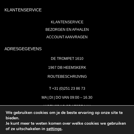
KLANTENSERVICE
KLANTENSERVICE
BEZORGEN EN AFHALEN
ACCOUNT AANVRAGEN
ADRESGEGEVENS
DE TROMPET 1610
1967 DB HEEMSKERK
ROUTEBESCHRIJVING
T +31 (0)251 23 86 73
MA | DI | DO VAN 09:00 – 16.30
WOENSDAG OP AFSPRAAK
We gebruiken cookies om je de beste ervaring op onze site te
bieden.
VRIJDAG GESLOTEN
Je kunt meer te weten komen over welke cookies we gebruiken
INFO@ASTH.NL
of ze uitschakelen in
settings
.