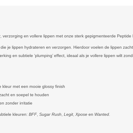
r, verzorging en vollere lippen met onze sterk gepigmenteerde Peptide 
die je lippen hydrateren en verzorgen. Hierdoor voelen de lippen zacht
ng en subtiele ‘plumping’ effect, ideaal als je vollere lippen wilt zon
 kleur met een mooie glossy finish
zacht en soepel te houden
ken zonder irritatie
ubtiele kleuren:
BFF
,
Sugar Rush
,
Legit
,
Xpose
en
Wanted
.