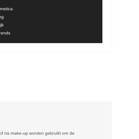
smetica
ng
jk
trends
r of na make-up worden gebruikt om de