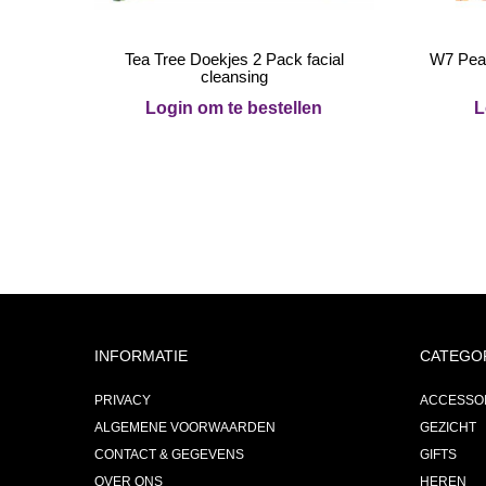
Tea Tree Doekjes 2 Pack facial
W7 Pea
cleansing
Login om te bestellen
L
INFORMATIE
CATEGO
PRIVACY
ACCESSO
ALGEMENE VOORWAARDEN
GEZICHT
CONTACT & GEGEVENS
GIFTS
OVER ONS
HEREN