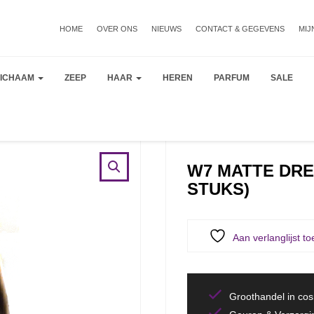
HOME
OVER ONS
NIEUWS
CONTACT & GEGEVENS
MIJ
LICHAAM
ZEEP
HAAR
HEREN
PARFUM
SALE
W7 MATTE DR
STUKS)
Aan verlanglijst t
Groothandel in co