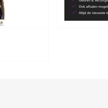
Geuren & Verzorgi
Ook afhalen mogeli
Altijd de nieuwste 