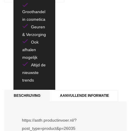
Groothandel
in cosmetica
Geuren
& Verzorging
Ook
afhalen
mogelijk
Altijd de
nieuwste
trends
BESCHRIJVING
AANVULLENDE INFORMATIE
https://asth.productinvoer.nl/?
post_type=product&p=26035