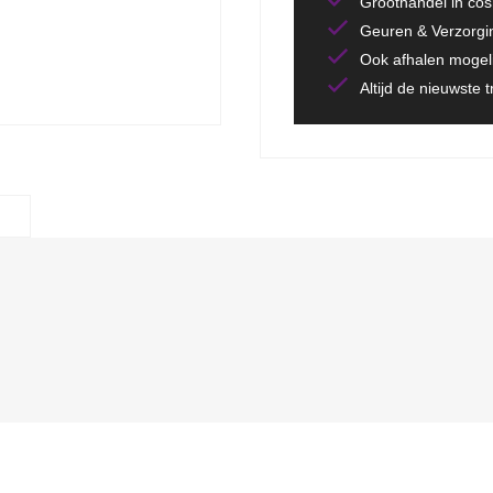
Groothandel in co
Geuren & Verzorgi
Ook afhalen mogeli
Altijd de nieuwste 