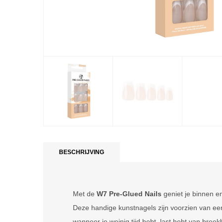
BESCHRIJVING
Met de
W7 Pre-Glued Nails
geniet je binnen e
Deze handige kunstnagels zijn voorzien van een
wanneer je weinig tijd hebt, last hebt van breek