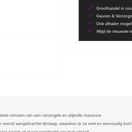
Groothandel in co
Geuren & Verzorgi
Ook afhalen mogeli
Altijd de nieuwste 
nkele minuten van een verzorgde en stijlvolle manicure.
 vooraf aangebrachte lijmlaag, waardoor je ze snel en eenvoudig kunt
bare nagels of graag regelmatig van look wisselt.