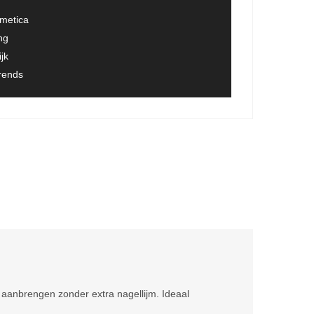
smetica
ng
jk
trends
 aanbrengen zonder extra nagellijm. Ideaal